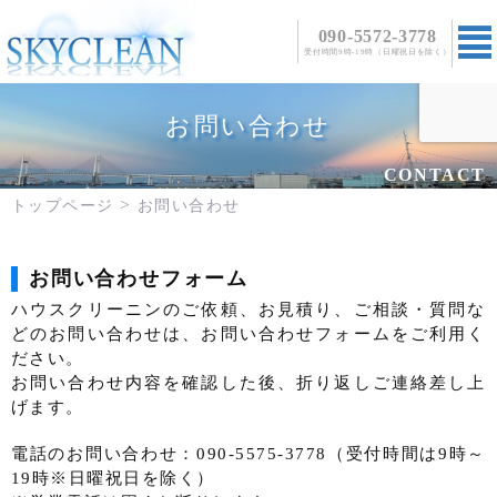
090-5572-3778
受付時間9時-19時（日曜祝日を除く）
TOPページ
お問い合わせ
事業案内
CONTACT
料金・メニュー
トップページ
お問い合わせ
エアコンクリーニング
シールはがし特設ページ
キッチンクリーニング
ご依頼の流れ
浴室クリーニング
お問い合わせフォーム
よくある質問
洗面所・トイレクリーニング
ハウスクリーニンのご依頼、お見積り、ご相談・質問な
ブログ
どのお問い合わせは、お問い合わせフォームをご利用く
ださい。
お問い合わせ
お問い合わせ内容を確認した後、折り返しご連絡差し上
げます。
電話のお問い合わせ：090-5575-3778（受付時間は9時～
19時※日曜祝日を除く）