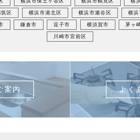
区
横浜市保土ヶ谷区
横浜市鶴見区
横
都筑区
横浜市港北区
横浜市瀬谷区
横浜
市
鎌倉市
逗子市
横須賀市
茅ヶ
川崎市宮前区
ご案内
よく