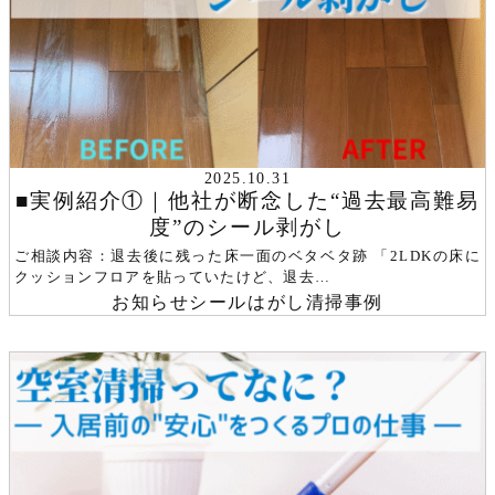
お問い合わせ
2025.10.31
■実例紹介①｜他社が断念した“過去最高難易
度”のシール剥がし
ご相談内容：退去後に残った床一面のベタベタ跡 「2LDKの床に
クッションフロアを貼っていたけど、退去…
お知らせ
シールはがし
清掃事例