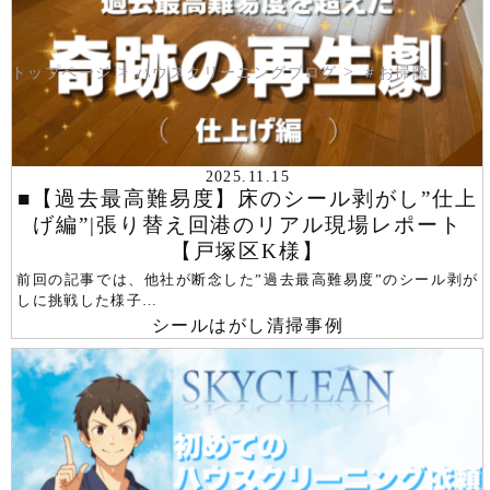
トップページ
ハウスクリーニングブログ
＃お掃除
2025.11.15
■【過去最高難易度】床のシール剥がし”仕上
げ編”|張り替え回港のリアル現場レポート
【戸塚区K様】
前回の記事では、他社が断念した”過去最高難易度”のシール剥が
しに挑戦した様子…
シールはがし
清掃事例