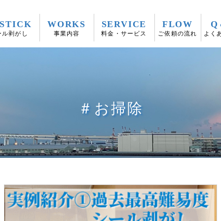
STICK
WORKS
SERVICE
FLOW
Q
ール剥がし
事業内容
料金・サービス
ご依頼の流れ
よく
＃お掃除
TOPページ
事業案内
料金・メニュー
エアコンクリーニング
シールはがし特設ページ
キッチンクリーニング
ご依頼の流れ
浴室クリーニング
よくある質問
洗面所・トイレクリーニング
ブログ