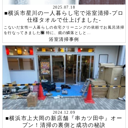
2025.07.18
■横浜市星川の一人暮らし宅で浴室清掃-プロ
仕様タオルで仕上げました-
こないだ女性一人暮らしの在宅クリーニングの依頼でお風呂清掃
を行なってきました﫡 特に、鏡の鱗落としと…
浴室
清掃事例
2024.12.09
■横浜市上大岡の新店舗『串カツ田中』オー
プン！清掃の裏側と成功の秘訣